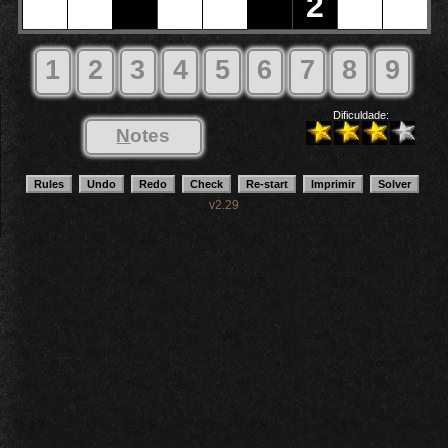
2
1
2
3
4
5
6
7
8
9
Dificuldade:
N
otes
v2.29