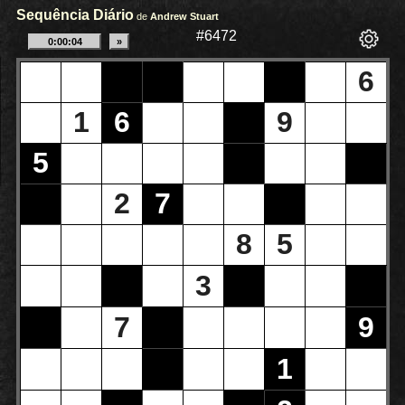
Sequência Diário
de
Andrew Stuart
#6472
6
1
6
9
5
2
7
8
5
3
7
9
1